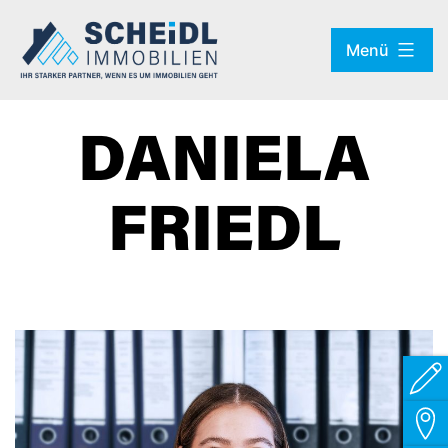
Zum
Menü
Inhalt
springen
DANIELA
FRIEDL